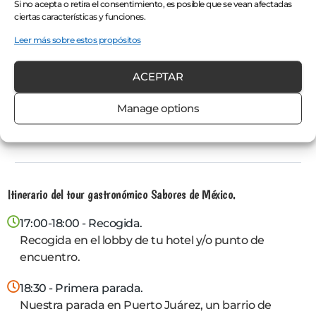
Si no acepta o retira el consentimiento, es posible que se vean afectadas
Alimentos y bebidas adicionales (disponibles para
ciertas características y funciones.
comprar), no especificados en la descripción del tour.
Leer más sobre estos propósitos
Transporte desde Playa del Carmen, Puerto Morelos
y Riviera Maya, pero podemos pasar a buscarlo a un
ACEPTAR
precio de $15 por persona, pagadero al momento de
la recogida (Ida y vuelta).
Manage options
Propinas para el guía (Opcional).
No accesible para sillas de ruedas.
Itinerario del tour gastronómico Sabores de México.
17:00-18:00 - Recogida.
Recogida en el lobby de tu hotel y/o punto de
encuentro.
18:30 - Primera parada.
Nuestra parada en Puerto Juárez, un barrio de