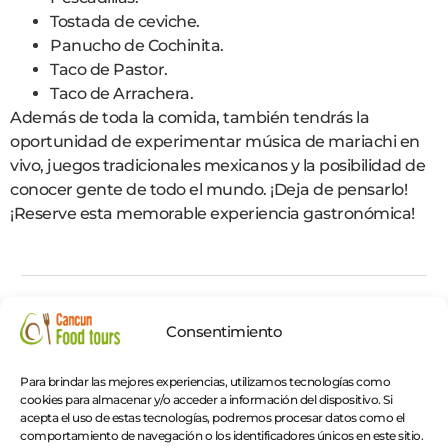
Tostada de ceviche.
Panucho de Cochinita.
Taco de Pastor.
Taco de Arrachera.
Además de toda la comida, también tendrás la
oportunidad de experimentar música de mariachi en
vivo, juegos tradicionales mexicanos y la posibilidad de
conocer gente de todo el mundo. ¡Deja de pensarlo!
¡Reserve esta memorable experiencia gastronómica!
Incluido / No incluido
Consentimiento
Todos los alimentos y bebidas descritos están
Para brindar las mejores experiencias, utilizamos tecnologías como
incluidos.
cookies para almacenar y/o acceder a información del dispositivo. Si
Propina para los restaurantes.
acepta el uso de estas tecnologías, podremos procesar datos como el
Transporte de ida y vuelta.
comportamiento de navegación o los identificadores únicos en este sitio.